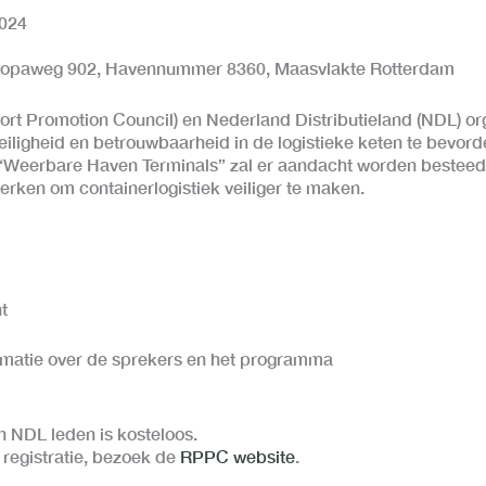
024
ropaweg 902, Havennummer 8360, Maasvlakte Rotterdam
rt Promotion Council) en Nederland Distributieland (NDL) or
ligheid en betrouwbaarheid in de logistieke keten te bevor
“Weerbare Haven Terminals” zal er aandacht worden besteed
erken om containerlogistiek veiliger te maken.
t
rmatie over de sprekers en het programma
NDL leden is kosteloos.
 registratie, bezoek de
RPPC w
ebsite
.