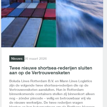
Nieuws
26 maart 2026
Twee nieuwe shortsea-rederijen sluiten
aan op de Vertrouwensketen
Boluda Lines Rotterdam B.V. en Mann Lines Logistics
zijn de volgende twee shortsea-rederijen die op de
Vertrouwensketen aansluiten. Hun in Rotterdam
binnenkomende containers stellen zij binnenkort alleen
nog – zónder pincode – veilig en betrouwbaar vrij via
de nieuwe werkwijze. De twee rederijen vragen
klanten en hun ketenpartners om via Portbase hiervoor