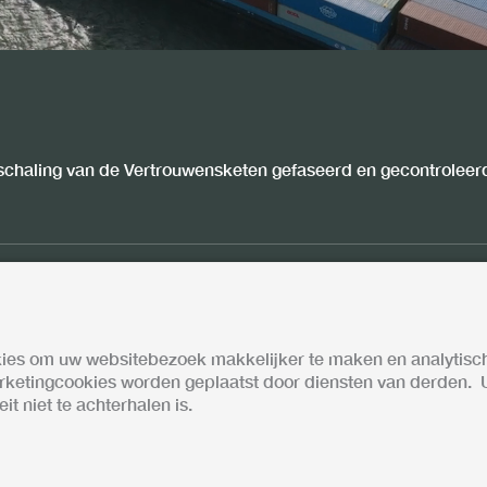
schaling van de Vertrouwensketen gefaseerd en gecontroleerd
kies om uw websitebezoek makkelijker te maken en analytisc
arketingcookies worden geplaatst door diensten van derden.
t niet te achterhalen is.