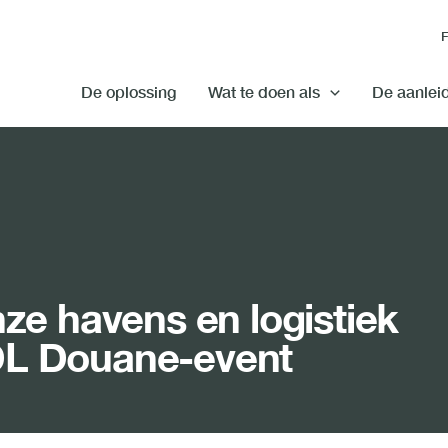
De oplossing
Wat te doen als
De aanlei
e havens en logistiek
DL Douane-event