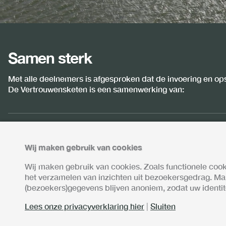
Samen sterk
Met alle deelnemers is afgesproken dat de invoering en op
De Vertrouwensketen is een samenwerking van:
Wij maken gebruik van cookies
Wij maken gebruik van cookies. Zoals functionele coo
het verzamelen van inzichten uit bezoekersgedrag. M
(bezoekers)gegevens blijven anoniem, zodat uw identitei
Lees onze privacyverklaring hier
|
Sluiten