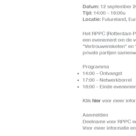
Datum:
12 september 2
Tijd:
14:00 – 18:00u
Locatie:
Futureland, Eu
Het RPPC (Rotterdam Po
een evenement om de vei
“Vertrouwensketen” en 
private partijen samenw
Programma
14:00 – Ontvangst
17:00 – Netwerkborrel
18:00 – Einde evenemen
Klik
h
ier
voor meer info
Aanmelden
Deelname voor RPPC en 
Voor meer informatie en