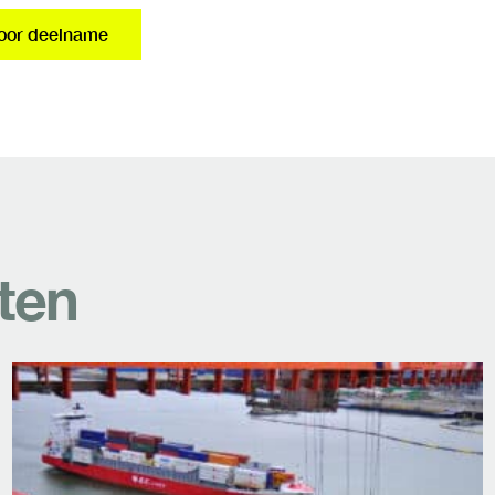
voor deelname
ten