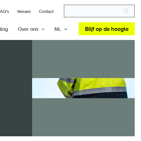
FAQ’s
Nieuws
Contact
Blijf op de hoogte
ding
Over ons
NL