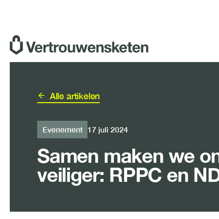
Ga
naar
de
inhoud
Alle artikelen
Evenement
17 juli 2024
Samen maken we onz
veiliger: RPPC en N