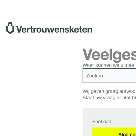
Ga
naar
de
inhoud
Veelges
Waar kunnen we u mee 
Wij geven graag antwoo
Staat uw vraag er niet b
Snel naar:
Algeme