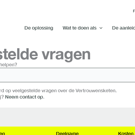
De oplossing
Wat te doen als
De aanlei
telde vragen
helpen?
rd op veelgestelde vragen over de Vertrouwensketen.
ij?
Neem contact op
.
en
Deelname
Kosten 