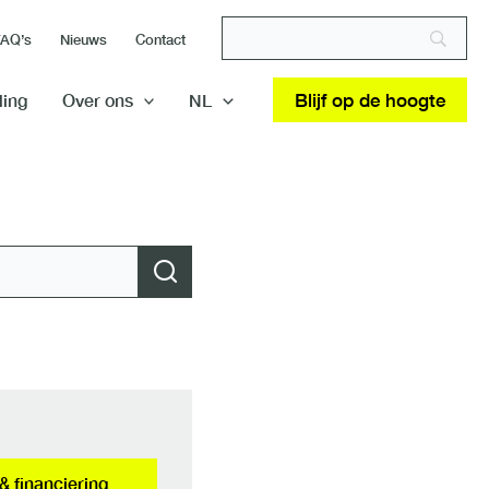
FAQ’s
Nieuws
Contact
Blijf op de hoogte
ding
Over ons
NL
& financiering