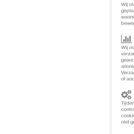
Wij m
gepla
wanne
beweg
Wij m
verza
geano
anoni
Verza
of and
Tijde
contr
cooki
niet 