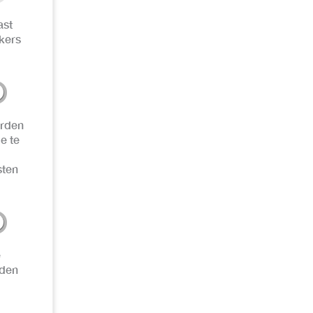
ast
kers
orden
e te
sten
e
rden