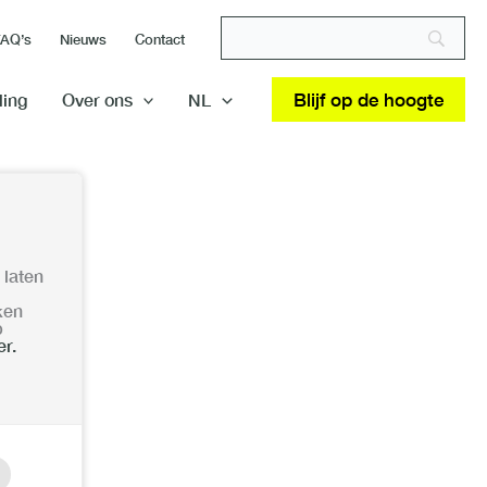
FAQ’s
Nieuws
Contact
Blijf op de hoogte
ding
Over ons
NL
 laten
ken
p
er.