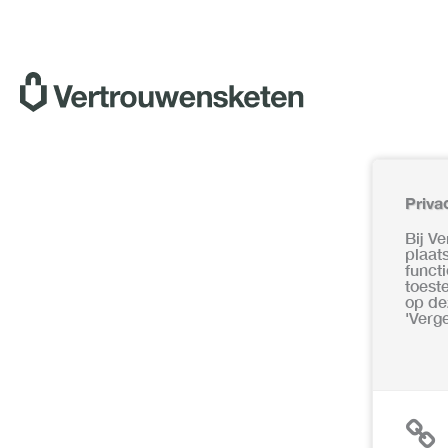
Ga
naar
de
inhoud
Priva
Bij V
plaat
funct
toest
op de
'Verg