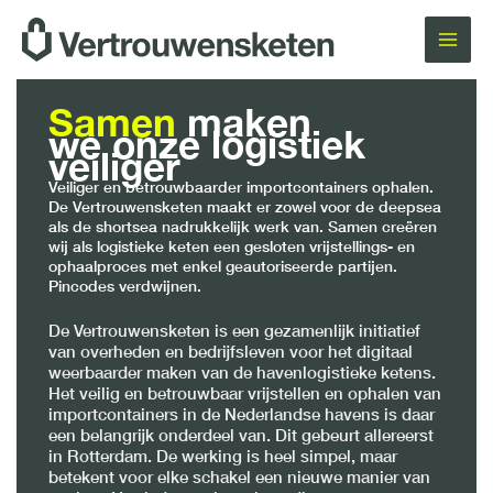
Ga
naar
de
inhoud
Samen
maken
we onze logistiek
veiliger
Veiliger en betrouwbaarder importcontainers ophalen.
De Vertrouwensketen maakt er zowel voor de deepsea
als de shortsea nadrukkelijk werk van. Samen creëren
wij als logistieke keten een gesloten vrijstellings- en
ophaalproces met enkel geautoriseerde partijen.
Pincodes verdwijnen.
De Vertrouwensketen is een gezamenlijk initiatief
van overheden en bedrijfsleven voor het digitaal
weerbaarder maken van de havenlogistieke ketens.
Het veilig en betrouwbaar vrijstellen en ophalen van
importcontainers in de Nederlandse havens is daar
een belangrijk onderdeel van. Dit gebeurt allereerst
in Rotterdam. De werking is heel simpel, maar
betekent voor elke schakel een nieuwe manier van