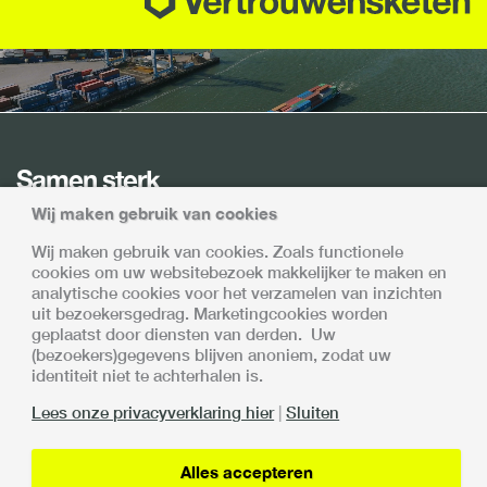
Samen sterk
Wij maken gebruik van cookies
Met alle deelnemers is afgesproken dat de invoering en
opschaling van de Vertrouwensketen gefaseerd en
Wij maken gebruik van cookies. Zoals functionele
gecontroleerd plaatsvindt.
cookies om uw websitebezoek makkelijker te maken en
De Vertrouwensketen is een samenwerking van:
analytische cookies voor het verzamelen van inzichten
uit bezoekersgedrag. Marketingcookies worden
geplaatst door diensten van derden. Uw
(bezoekers)gegevens blijven anoniem, zodat uw
identiteit niet te achterhalen is.
Lees onze privacyverklaring hier
|
Sluiten
Lin
Privacy verklaring
Alles accepteren