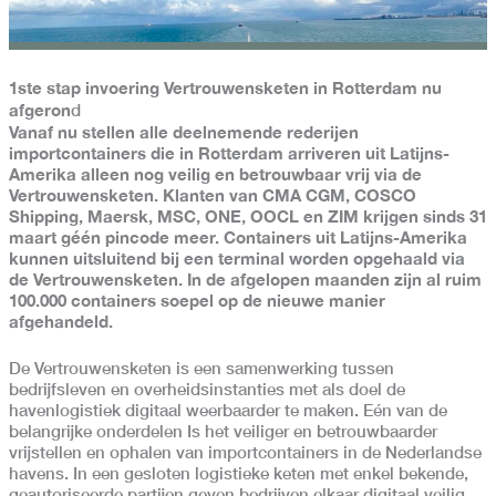
1ste stap invoering Vertrouwensketen in Rotterdam nu
afgeron
d
Vanaf nu stellen alle deelnemende rederijen
importcontainers die in Rotterdam arriveren uit Latijns-
Amerika alleen nog veilig en betrouwbaar vrij via de
Vertrouwensketen. Klanten van CMA CGM, COSCO
Shipping, Maersk, MSC, ONE, OOCL en ZIM krijgen sinds 31
maart géén pincode meer. Containers uit Latijns-Amerika
kunnen uitsluitend bij een terminal worden opgehaald via
de Vertrouwensketen. In de afgelopen maanden zijn al ruim
100.000 containers soepel op de nieuwe manier
afgehandeld.
De Vertrouwensketen is een samenwerking tussen
bedrijfsleven en overheidsinstanties met als doel de
havenlogistiek digitaal weerbaarder te maken. Eén van de
belangrijke onderdelen Is het veiliger en betrouwbaarder
vrijstellen en ophalen van importcontainers in de Nederlandse
havens. In een gesloten logistieke keten met enkel bekende,
geautoriseerde partijen geven bedrijven elkaar digitaal veilig