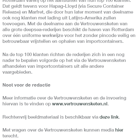
Rotterdam varen) op het aansluiten van hun top 100 klanten.
Dat geldt tevens voor Hapag-Lloyd (via Secure Container
Release) en Marfret, die door hun later moment van deelname
ook nog klanten met lading uit Latijns-Amerika zullen
toevoegen. Met de deelname aan de Vertrouwensketen van
alle grote deepsea-rederijen beschikt de haven van Rotterdam
over één uniforme werkwijze voor het zonder pincode veilig en
betrouwbaar vrijstellen en ophalen van importcontainers.
Na de top 100 klanten richten de rederijen zich in een nog
nader te bepalen volgorde op het via de Vertrouwensketen
afhandelen van importcontainers uit alle andere
vaargebieden.
Noot voor de redactie
Meer informatie over de Vertrouwensketen en de invoering
hiervan is te vinden op
www.vertrouwensketen.nl
.
Rechtenvrij beeldmateriaal is beschikbaar via
deze link
.
Met vragen over de Vertrouwensketen kunnen media
hier
terecht.