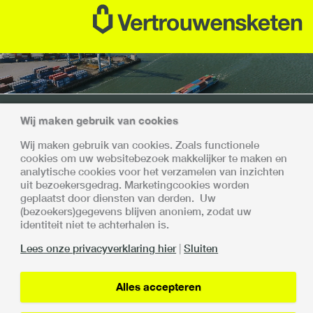
Wij maken gebruik van cookies
Samen sterk
Wij maken gebruik van cookies. Zoals functionele
cookies om uw websitebezoek makkelijker te maken en
Met alle deelnemers is afgesproken dat de invoering en
analytische cookies voor het verzamelen van inzichten
opschaling van de Vertrouwensketen gefaseerd en
uit bezoekersgedrag. Marketingcookies worden
gecontroleerd plaatsvindt.
geplaatst door diensten van derden. Uw
De Vertrouwensketen is een samenwerking van:
(bezoekers)gegevens blijven anoniem, zodat uw
identiteit niet te achterhalen is.
Lees onze privacyverklaring hier
|
Sluiten
Alles accepteren