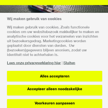
Wij maken gebruik van cookies
Wij maken gebruik van cookies. Zoals functionele
cookies om uw websitebezoek makkelijker te maken en
Samen sterk
analytische cookies voor het verzamelen van inzichten
uit bezoekersgedrag. Marketingcookies worden
Met alle deelnemers is afgesproken dat de invoering en
geplaatst door diensten van derden. Uw
opschaling van de Vertrouwensketen gefaseerd en
(bezoekers)gegevens blijven anoniem, zodat uw
gecontroleerd plaatsvindt.
identiteit niet te achterhalen is.
De Vertrouwensketen is een samenwerking van:
Lees onze privacyverklaring hier
|
Sluiten
Alles accepteren
Accepteer alleen noodzakelijke
Lin
Privacy verklaring
Voorkeuren aanpassen