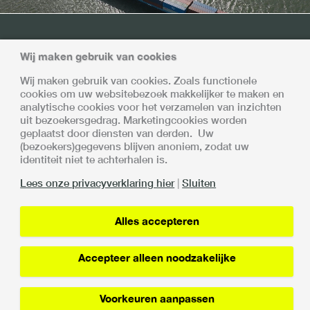
Samen sterk
Wij maken gebruik van cookies
Met alle deelnemers is afgesproken dat de invoering en
Wij maken gebruik van cookies. Zoals functionele
opschaling van de Vertrouwensketen gefaseerd en
cookies om uw websitebezoek makkelijker te maken en
gecontroleerd plaatsvindt.
analytische cookies voor het verzamelen van inzichten
De Vertrouwensketen is een samenwerking van:
uit bezoekersgedrag. Marketingcookies worden
geplaatst door diensten van derden. Uw
(bezoekers)gegevens blijven anoniem, zodat uw
identiteit niet te achterhalen is.
Lees onze privacyverklaring hier
|
Sluiten
Alles accepteren
Lin
Privacy verklaring
Accepteer alleen noodzakelijke
Voorkeuren aanpassen