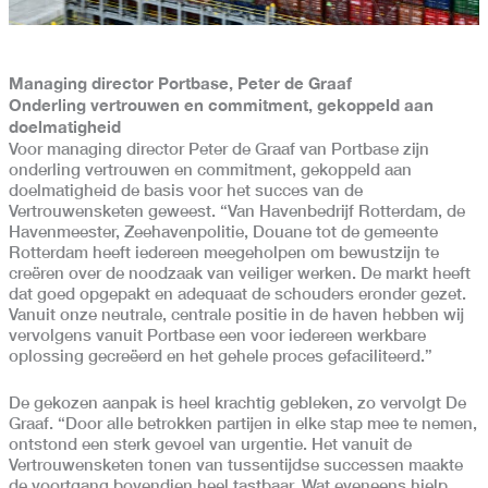
Managing director Portbase, Peter de Graaf
Onderling vertrouwen en commitment,
gekoppeld aan
doelmatigheid
Voor managing director Peter de Graaf van Portbase zijn
onderling vertrouwen en commitment, gekoppeld aan
doelmatigheid de basis voor het succes van de
Vertrouwensketen geweest. “Van Havenbedrijf Rotterdam, de
Havenmeester, Zeehavenpolitie, Douane tot de gemeente
Rotterdam heeft iedereen meegeholpen om bewustzijn te
creëren over de noodzaak van veiliger werken. De markt heeft
dat goed opgepakt en adequaat de schouders eronder gezet.
Vanuit onze neutrale, centrale positie in de haven hebben wij
vervolgens vanuit Portbase een voor iedereen werkbare
oplossing gecreëerd en het gehele proces gefaciliteerd.”
De gekozen aanpak is heel krachtig gebleken, zo vervolgt De
Graaf. “Door alle betrokken partijen in elke stap mee te nemen,
ontstond een sterk gevoel van urgentie. Het vanuit de
Vertrouwensketen tonen van tussentijdse successen maakte
de voortgang bovendien heel tastbaar. Wat eveneens hielp