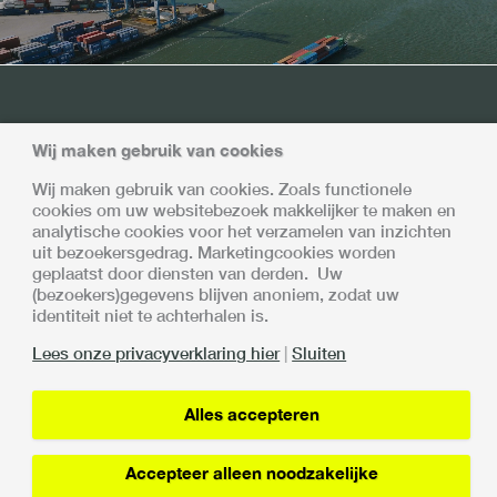
Samen sterk
Wij maken gebruik van cookies
Met alle deelnemers is afgesproken dat de invoering en
Wij maken gebruik van cookies. Zoals functionele
opschaling van de Vertrouwensketen gefaseerd en
cookies om uw websitebezoek makkelijker te maken en
gecontroleerd plaatsvindt.
analytische cookies voor het verzamelen van inzichten
De Vertrouwensketen is een samenwerking van:
uit bezoekersgedrag. Marketingcookies worden
geplaatst door diensten van derden. Uw
(bezoekers)gegevens blijven anoniem, zodat uw
identiteit niet te achterhalen is.
Lees onze privacyverklaring hier
|
Sluiten
Lin
Alles accepteren
Privacy verklaring
Accepteer alleen noodzakelijke