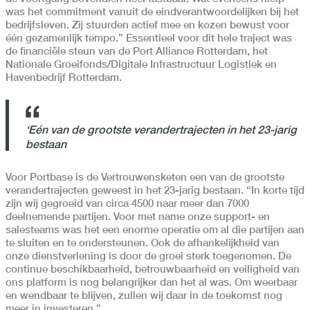
was het commitment vanuit de eindverantwoordelijken bij het
bedrijfsleven. Zij stuurden actief mee en kozen bewust voor
één gezamenlijk tempo.” Essentieel voor dit hele traject was
de financiële steun van de Port Alliance Rotterdam, het
Nationale Groeifonds/Digitale Infrastructuur Logistiek en
Havenbedrijf Rotterdam.
‘Eén van de grootste verandertrajecten in het 23-jarig
bestaan
Voor Portbase is de Vertrouwensketen een van de grootste
verandertrajecten geweest in het 23-jarig bestaan. “In korte tijd
zijn wij gegroeid van circa 4500 naar meer dan 7000
deelnemende partijen. Voor met name onze support- en
salesteams was het een enorme operatie om al die partijen aan
te sluiten en te ondersteunen. Ook de afhankelijkheid van
onze dienstverlening is door de groei sterk toegenomen. De
continue beschikbaarheid, betrouwbaarheid en veiligheid van
ons platform is nog belangrijker dan het al was. Om weerbaar
en wendbaar te blijven, zullen wij daar in de toekomst nog
meer in investeren.”