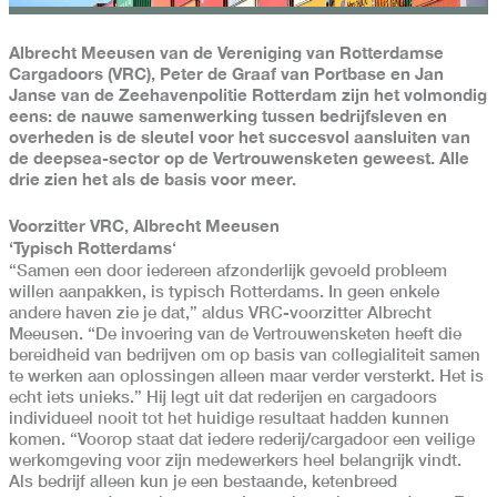
Albrecht Meeusen van de Vereniging van Rotterdamse
Cargadoors (VRC), Peter de Graaf van Portbase en Jan
Janse van de Zeehavenpolitie Rotterdam zijn het volmondig
eens: de nauwe samenwerking tussen bedrijfsleven en
overheden is de sleutel voor het succesvol aansluiten van
de deepsea-sector op de Vertrouwensketen geweest. Alle
drie zien het als de basis voor meer.
Voorzitter VRC, Albrecht Meeusen
‘Typisch Rotterdams
‘
“Samen een door iedereen afzonderlijk gevoeld probleem
willen aanpakken, is typisch Rotterdams. In geen enkele
andere haven zie je dat,” aldus VRC-voorzitter Albrecht
Meeusen. “De invoering van de Vertrouwensketen heeft die
bereidheid van bedrijven om op basis van collegialiteit samen
te werken aan oplossingen alleen maar verder versterkt. Het is
echt iets unieks.” Hij legt uit dat rederijen en cargadoors
individueel nooit tot het huidige resultaat hadden kunnen
komen. “Voorop staat dat iedere rederij/cargadoor een veilige
werkomgeving voor zijn medewerkers heel belangrijk vindt.
Als bedrijf alleen kun je een bestaande, ketenbreed