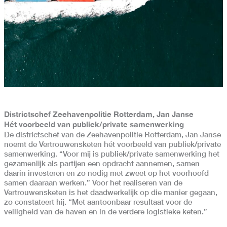
Districtschef Zeehavenpolitie Rotterdam, Jan Janse
Hét voorbeeld van publiek/private samenwerking
De districtschef van de Zeehavenpolitie Rotterdam, Jan Janse
noemt de Vertrouwensketen hét voorbeeld van publiek/private
samenwerking. “Voor mij is publiek/private samenwerking het
gezamenlijk als partijen een opdracht aannemen, samen
daarin investeren en zo nodig met zweet op het voorhoofd
samen daaraan werken.” Voor het realiseren van de
Vertrouwensketen is het daadwerkelijk op die manier gegaan,
zo constateert hij. “Met aantoonbaar resultaat voor de
veiligheid van de haven en in de verdere logistieke keten.”