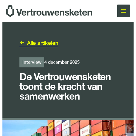
Ga
naar
de
inhoud
Alle artikelen
Interview
4 december 2025
De Vertrouwensketen
toont de kracht van
samenwerken