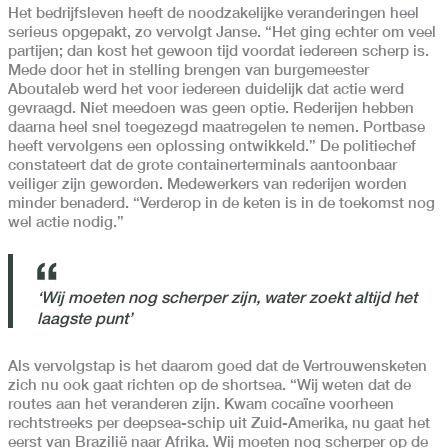
Het bedrijfsleven heeft de noodzakelijke veranderingen heel
serieus opgepakt, zo vervolgt Janse. “Het ging echter om veel
partijen; dan kost het gewoon tijd voordat iedereen scherp is.
Mede door het in stelling brengen van burgemeester
Aboutaleb werd het voor iedereen duidelijk dat actie werd
gevraagd. Niet meedoen was geen optie. Rederijen hebben
daarna heel snel toegezegd maatregelen te nemen. Portbase
heeft vervolgens een oplossing ontwikkeld.” De politiechef
constateert dat de grote containerterminals aantoonbaar
veiliger zijn geworden. Medewerkers van rederijen worden
minder benaderd. “Verderop in de keten is in de toekomst nog
wel actie nodig.”
‘Wij moeten nog scherper zijn, water zoekt altijd het
laagste punt’
Als vervolgstap is het daarom goed dat de Vertrouwensketen
zich nu ook gaat richten op de shortsea. “Wij weten dat de
routes aan het veranderen zijn. Kwam cocaïne voorheen
rechtstreeks per deepsea-schip uit Zuid-Amerika, nu gaat het
eerst van Brazilië naar Afrika. Wij moeten nog scherper op de