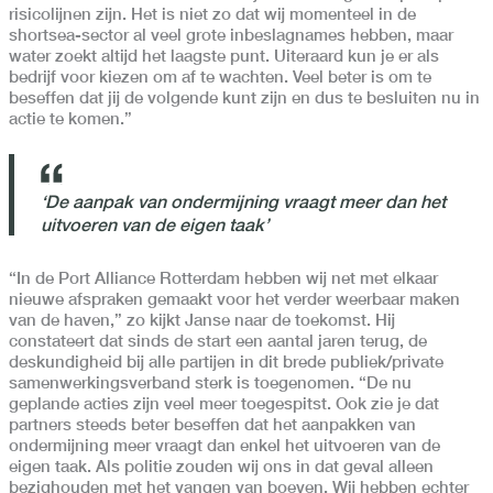
risicolijnen zijn. Het is niet zo dat wij momenteel in de
shortsea-sector al veel grote inbeslagnames hebben, maar
water zoekt altijd het laagste punt. Uiteraard kun je er als
bedrijf voor kiezen om af te wachten. Veel beter is om te
beseffen dat jij de volgende kunt zijn en dus te besluiten nu in
actie te komen.”
‘De aanpak van ondermijning vraagt meer dan het
uitvoeren van de eigen taak’
“In de Port Alliance Rotterdam hebben wij net met elkaar
nieuwe afspraken gemaakt voor het verder weerbaar maken
van de haven,” zo kijkt Janse naar de toekomst. Hij
constateert dat sinds de start een aantal jaren terug, de
deskundigheid bij alle partijen in dit brede publiek/private
samenwerkingsverband sterk is toegenomen. “De nu
geplande acties zijn veel meer toegespitst. Ook zie je dat
partners steeds beter beseffen dat het aanpakken van
ondermijning meer vraagt dan enkel het uitvoeren van de
eigen taak. Als politie zouden wij ons in dat geval alleen
bezighouden met het vangen van boeven. Wij hebben echter