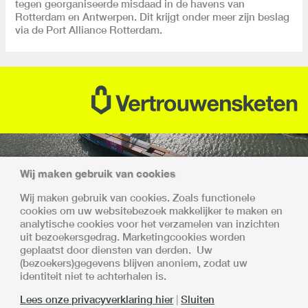
tegen georganiseerde misdaad in de havens van
Rotterdam en Antwerpen. Dit krijgt onder meer zijn beslag
via de Port Alliance Rotterdam.
Wij maken gebruik van cookies
Wij maken gebruik van cookies. Zoals functionele
cookies om uw websitebezoek makkelijker te maken en
Samen sterk
analytische cookies voor het verzamelen van inzichten
uit bezoekersgedrag. Marketingcookies worden
Met alle deelnemers is afgesproken dat de invoering en
geplaatst door diensten van derden. Uw
opschaling van de Vertrouwensketen gefaseerd en
(bezoekers)gegevens blijven anoniem, zodat uw
gecontroleerd plaatsvindt.
identiteit niet te achterhalen is.
De Vertrouwensketen is een samenwerking van:
Lees onze privacyverklaring hier
|
Sluiten