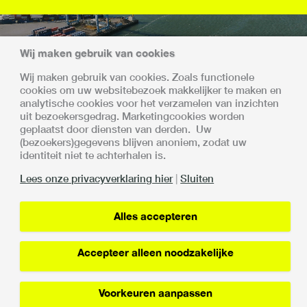
Wij maken gebruik van cookies
Wij maken gebruik van cookies. Zoals functionele
cookies om uw websitebezoek makkelijker te maken en
Samen sterk
analytische cookies voor het verzamelen van inzichten
uit bezoekersgedrag. Marketingcookies worden
Met alle deelnemers is afgesproken dat de invoering en
geplaatst door diensten van derden. Uw
opschaling van de Vertrouwensketen gefaseerd en
(bezoekers)gegevens blijven anoniem, zodat uw
gecontroleerd plaatsvindt.
identiteit niet te achterhalen is.
De Vertrouwensketen is een samenwerking van:
Lees onze privacyverklaring hier
|
Sluiten
Alles accepteren
Accepteer alleen noodzakelijke
Lin
Privacy verklaring
Voorkeuren aanpassen