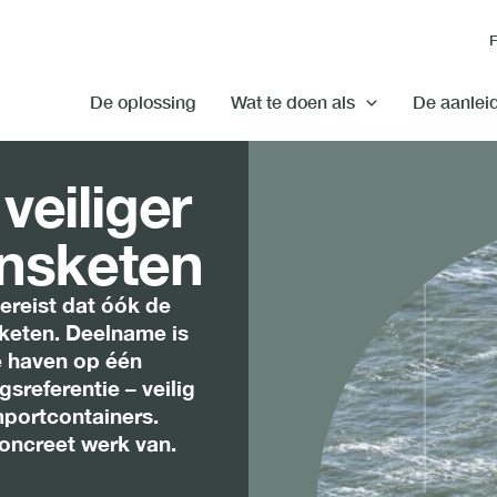
De oplossing
Wat te doen als
De aanlei
veiliger
ensketen
ereist dat óók de
keten. Deelname is
e haven op één
sreferentie – veilig
mportcontainers.
concreet werk van.