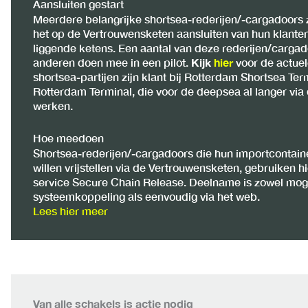
Aansluiten gestart
Meerdere belangrijke shortsea-rederijen/-cargadoors z
het op de Vertrouwensketen aansluiten van hun klante
liggende ketens. Een aantal van deze rederijen/cargadoo
anderen doen mee in een pilot.
Kijk
hier
voor de actuel
shortsea-partijen zijn klant bij Rotterdam Shortsea Te
Rotterdam Terminal, die voor de deepsea al langer vi
werken.
Hoe meedoen
Shortsea-rederijen/-cargadoors die hun importcontain
willen vrijstellen via de Vertrouwensketen, gebruiken 
service Secure Chain Release. Deelname is zowel moge
systeemkoppeling als eenvoudig via het web.
Lees hier meer
Van alle schakels is actie nodig