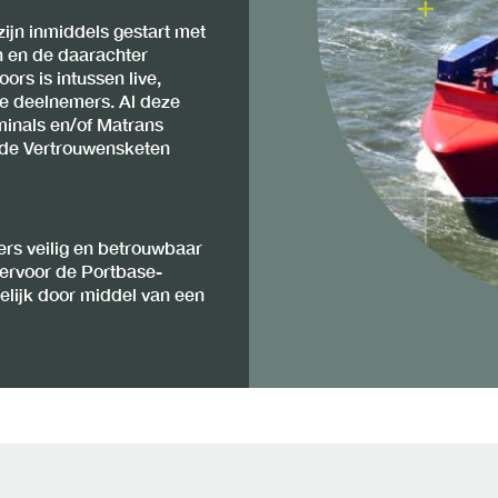
ijn inmiddels gestart met
n en de daarachter
rs is intussen live,
e deelnemers. Al deze
rminals en/of Matrans
a de Vertrouwensketen
ers veilig en betrouwbaar
hiervoor de Portbase-
lijk door middel van een